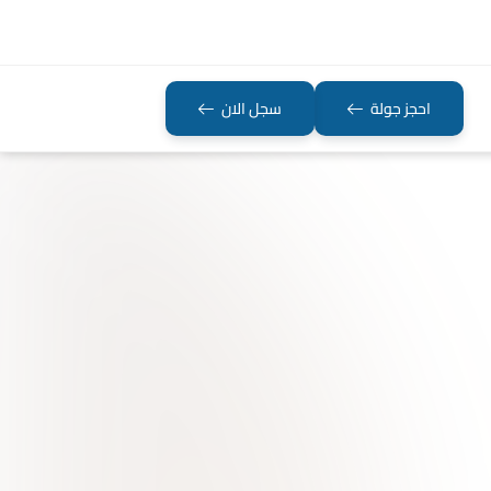
احجز جولة
سجل الان
NAL