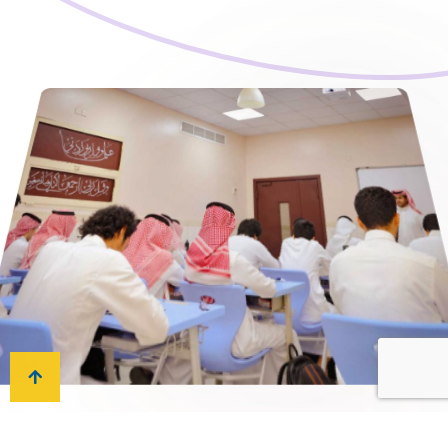
يشاركون مشاركة فعالة في فعاليات ولقاءات
الخريجين كل عام.
مشاركة الخبراء
الدعم المهني والتعليمي
برنامج التدريب المهني
الدعم المتواصل
توفر شبكة خريجي الرواد المتنامية الدعم المتواصل
وتمثل نقطة تواصل بين الأسرة السابقة من الطلاب
وأولياء الأمور والمعلمين، كما أن وجود قنوات
التواصل المخصصة لهم والمجموعات النشطة على
قنوات التواصل الاجتماعي يضمن بقاء جميع الخريجين
على تواصل ومشاركين في أسرة الرواد.
عطاء الخريجين