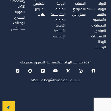
Schoology
الرواد
الحساب
الاولية
التعليمي
(LMS)
الرؤية، الرسالة
الافتراضي
المرحلة
الخريجين
التقويم
والقيم
سجل الان
المتوسطة
طلابنا
السنوي
الأساسية
المرحلة
الوظائف
الخدمات و
الثانوية
حجز اجتماع
المرافق
الأنشطة
الاعتمادات
الإضافية
تاريخنا
الوظائف
2024 مدرسة الرواد العالمية. كل الحقوق محفوظة.
سياسة الخصوصية
الشروط والأحكام