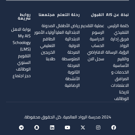
نبذة عن AIS
القبول
رحلة التعلم
مجتمعنا
روابط
سريعة
كلمة الرئيس
عملية التقديم
رياض الأطفال
المدونة
بوابة الاهل
التنفيذي
الرسوم
الابتدائية العليا
أولياء الأمور
My AIS
فريق إدارة
الدراسية
الابتدائية
الطاقم
Schoology
الرواد
الحساب
الاولية
التعليمي
(LMS)
الرؤية، الرسالة
الافتراضي
المرحلة
الخريجين
التقويم
والقيم
سجل الان
المتوسطة
طلابنا
السنوي
الأساسية
المرحلة
الوظائف
الخدمات و
الثانوية
حجز اجتماع
المرافق
الأنشطة
الاعتمادات
الإضافية
تاريخنا
الوظائف
2024 مدرسة الرواد العالمية. كل الحقوق محفوظة.